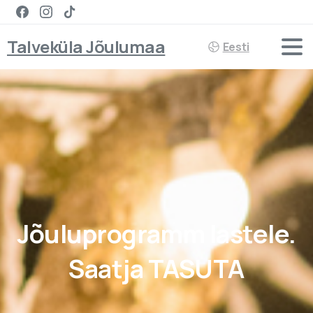
Talveküla Jõulumaa
Eesti
Jõuluprogramm
lastele.
Saatja
TASUTA