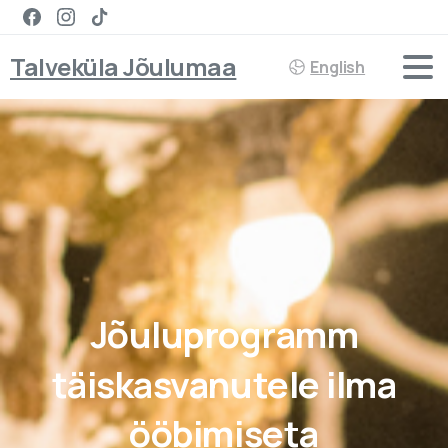
Talveküla Jõulumaa
English
Jõuluprogramm
täiskasvanutele
ilma
ööbimiseta